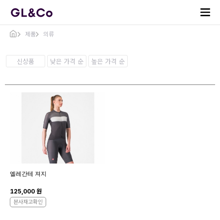
제품
의류
신상품
낮은 가격 순
높은 가격 순
엘레간테 져지
125,000 원
본사재고확인