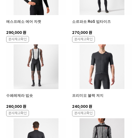
에스프레소 에어 자켓
소르파쏘 RoS 빕타이즈
290,000 원
270,000 원
본사재고확인
본사재고확인
수페레제라 빕숏
프리미오 블랙 져지
260,000 원
240,000 원
본사재고확인
본사재고확인