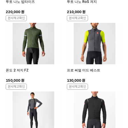
투토 나노 빕타이즈
투토 나노 RoS 져지
220,000 원
210,000 원
본사재고확인
본사재고확인
폰도 2 져지 FZ
프로 써멀 미드 베스트
150,000 원
130,000 원
본사재고확인
본사재고확인