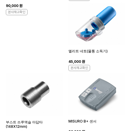
90,000 원
본사재고확인
엘리트 네토(물통 소독기)
45,000 원
본사재고확인
MISURO B+ 센서
부스트 쓰루액슬 아답타
(148X12mm)