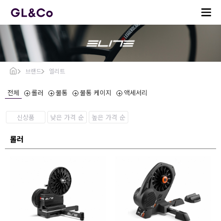
브랜드
엘리트
전체
롤러
물통
물통 케이지
액세서리
신상품
낮은 가격 순
높은 가격 순
롤러