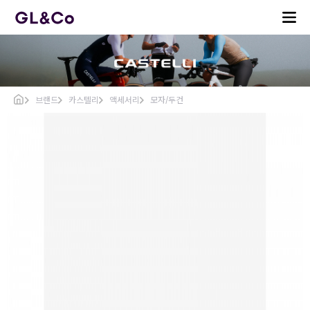
브랜드
카스텔리
액세서리
모자/두건