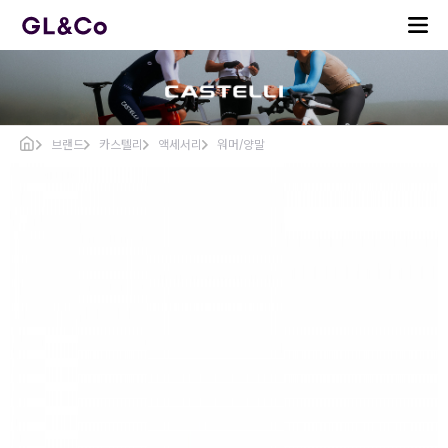
브랜드
카스텔리
액세서리
워머/양말