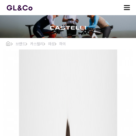
브랜드
카스텔리
여성
하의