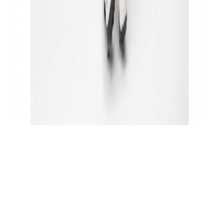
블랙/블랙
프리마 2 DT 빕숏