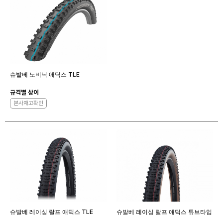
슈발베 노비닉 애딕스 TLE
규격별 상이
본사재고확인
슈발베 레이싱 랄프 애딕스 TLE
슈발베 레이싱 랄프 애딕스 튜브타입