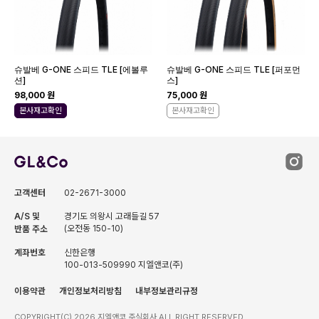
슈발베 G-ONE 스피드 TLE [에볼루
슈발베 G-ONE 스피드 TLE [퍼포먼
션]
스]
98,000 원
75,000 원
본사재고확인
본사재고확인
고객센터
02-2671-3000
A/S 및
경기도 의왕시 고래들길 57
(오전동 150-10)
반품 주소
계좌번호
신한은행
100-013-509990 지엘앤코(주)
이용약관
개인정보처리방침
내부정보관리규정
COPYRIGHT(C) 2026 지엘앤코 주식회사 ALL RIGHT RESERVED.