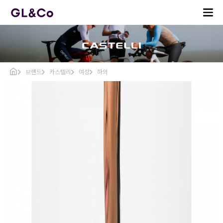
브랜드
카스텔리
여성
하의