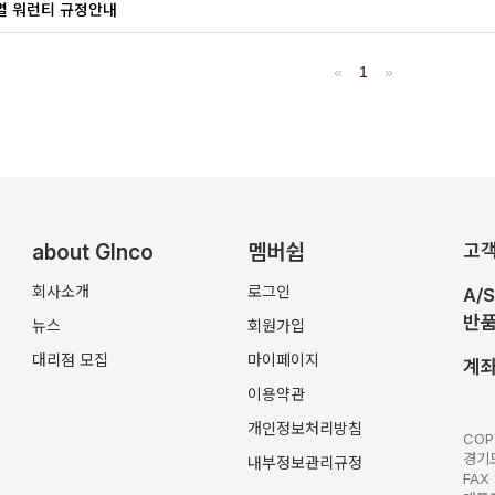
별 워런티 규정안내
«
1
»
about Glnco
멤버쉽
고
회사소개
로그인
A/
반품
뉴스
회원가입
대리점 모집
마이페이지
계
이용약관
개인정보처리방침
COP
경기도
내부정보관리규정
FAX