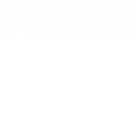
스램 블리딩액 (DOT 5.1)
제품 가격
19,000
원
제품 구매는 대리점에서 가능합니다.
사이즈