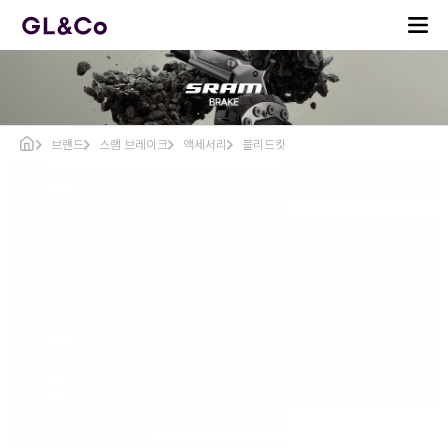
브랜드
스램 브레이크
액세서리
블리드킷