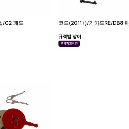
/G2 패드
코드(2011+)/가이드RE/DB8 
규격별 상이
본사재고확인