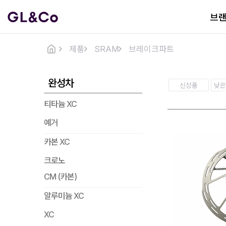
브
제품
SRAM
브레이크파트
완성차
신상품
낮은
티타늄 XC
예거
카본 XC
크로노
CM (카본)
알루미늄 XC
XC