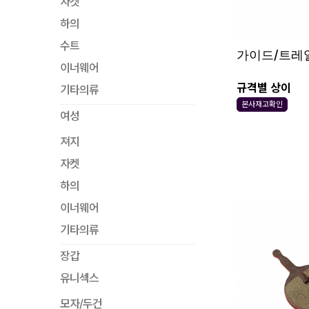
자켓
하의
수트
가이드/트레일
이너웨어
규격별 상이
기타의류
본사재고확인
여성
져지
자켓
하의
이너웨어
기타의류
장갑
유니섹스
모자/두건