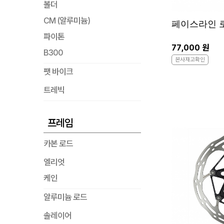
볼더
CM (알루미늄)
페이스라인 
파이톤
77,000 원
B300
본사재고확인
팻 바이크
트레빅
프레임
카본 로드
엘리엇
케인
알루미늄 로드
솔레이어