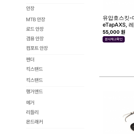
안장
유압호스킷-더
MTB 안장
eTapAXS, 
로드 안장
55,000 원
겸용 안장
본사재고확인
컴포트 안장
펜더
킥스탠드
킥스탠드
행거앤드
예거
리들리
몬드래커