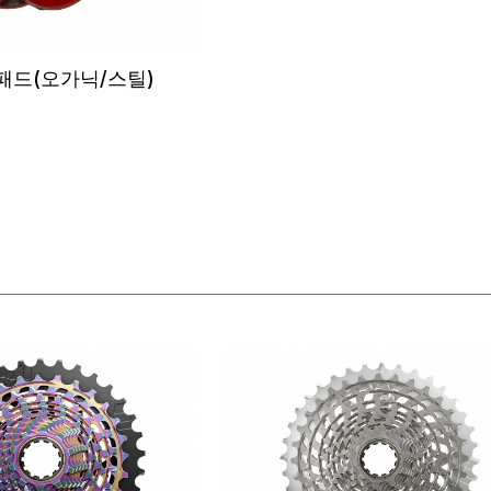
 패드(오가닉/스틸)