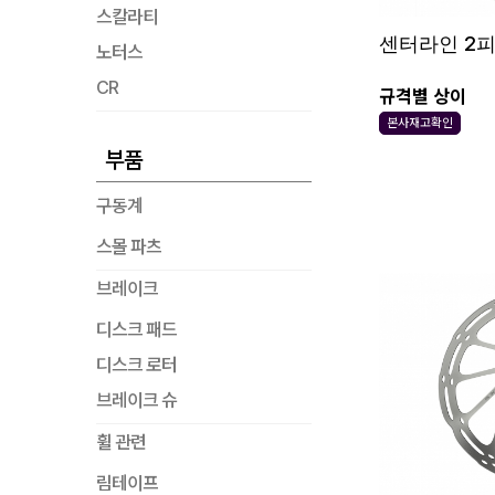
스칼라티
센터라인 2피
노터스
CR
규격별 상이
본사재고확인
부품
구동계
스몰 파츠
브레이크
디스크 패드
디스크 로터
브레이크 슈
휠 관련
림테이프