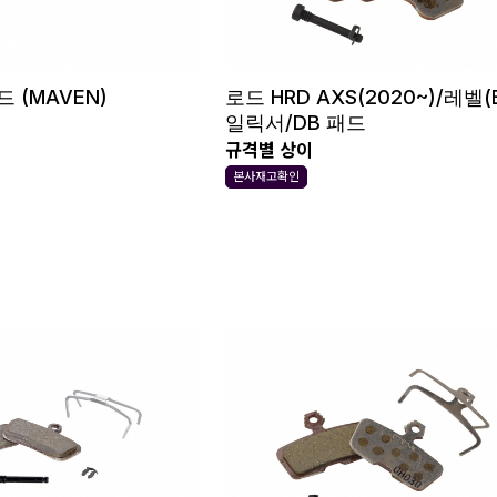
드 (MAVEN)
로드 HRD AXS(2020~)/레벨(B
일릭서/DB 패드
규격별 상이
본사재고확인