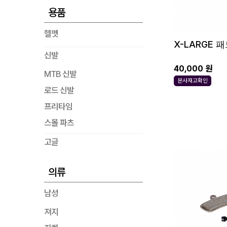
용품
헬멧
X-LARGE 패
신발
40,000 원
MTB 신발
본사재고확인
로드 신발
프리타임
스몰 파츠
고글
의류
남성
져지