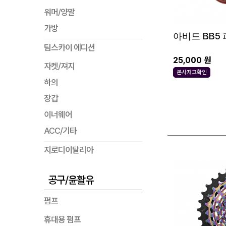
워머/양말
가방
아비드 BB5
팀스카이 에디션
25,000 원
자켓/져지
본사재고확인
하의
장갑
이너웨어
ACC/기타
지로디이탈리아
공구/윤활유
펌프
휴대용 펌프