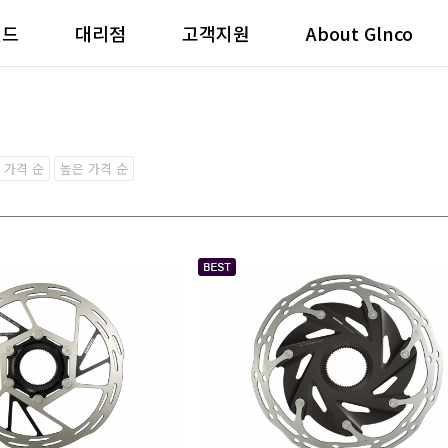
랜드
대리점
고객지원
About Glnco
 가격 순
높은 가격 순