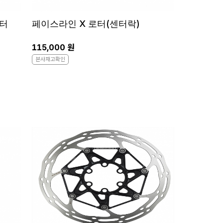
로터
페이스라인 X 로터(센터락)
115,000 원
본사재고확인