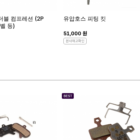
블 컴프레션 (2P
유압호스 피팅 킷
레벨 등)
51,000 원
본사재고확인