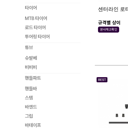
타이어
센터라인 로터
MTB 타이어
규격별 상이
로드 타이어
본사재고확인
투어링 타이어
튜브
슈발베
비비비
핸들파트
핸들바
스템
바엔드
그립
바테이프