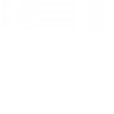
프론트
리어
808 FIRECREST 튜블리스
제품 가격
3,890,000
원
제품 구매는 대리점에서 가능합니다.
사이즈