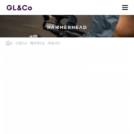
브랜드
해머헤드
액세서리