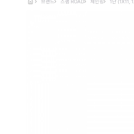
브랜드
스램 ROAD
체인링
1단 (1X11, 