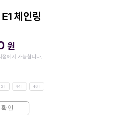
 E1 체인링
00
원
리점에서 가능합니다.
42T
44T
46T
고확인