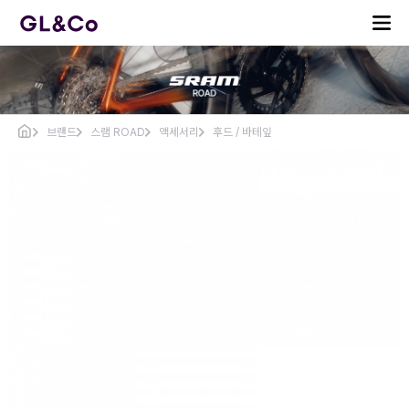
브랜드
스램 ROAD
액세서리
후드 / 바테잎