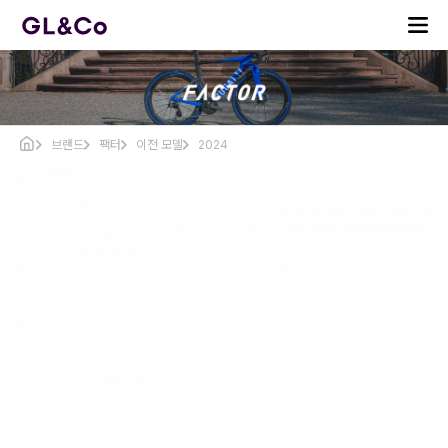
브랜드
팩터
이전 모델
2024