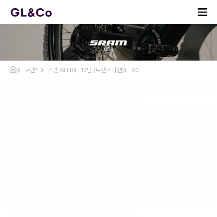
브랜드
스램 MTB
12단 (트랜스미션)
X0