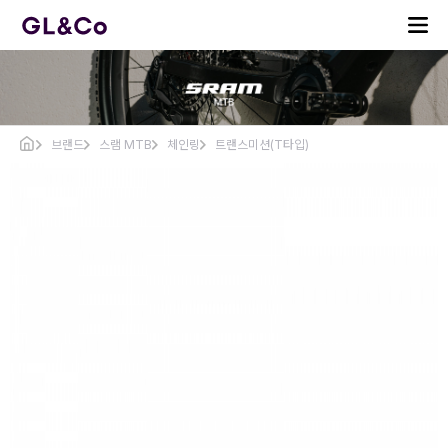
브랜드
스램 MTB
체인링
트랜스미션(T타입)