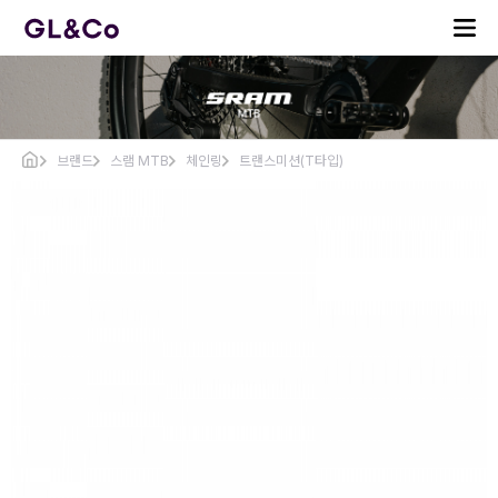
브랜드
스램 MTB
체인링
트랜스미션(T타입)