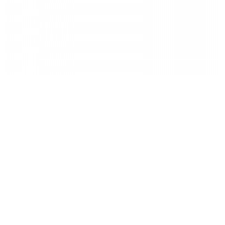
32T (3mm 오프셋)
34T (3mm 오프셋)
36T (3mm 오프셋)
38T (3mm 오프셋)
트랜스미션 다이렉트 마운트 체인링
(XXSL)
제품 가격
200,000
원