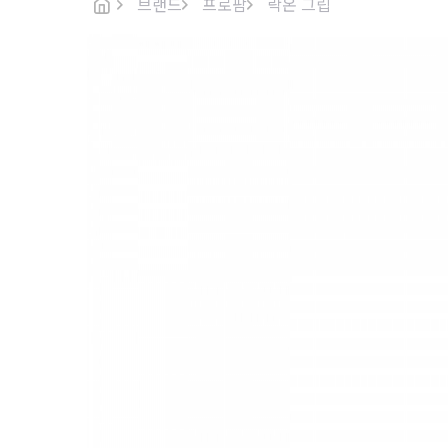
브랜드
프로팜
락온 그립