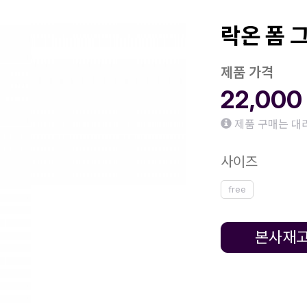
락온 폼 그
제품 가격
22,00
제품 구매는 대
사이즈
free
본사재