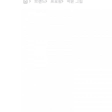
브랜드
프로팜
락온 그립