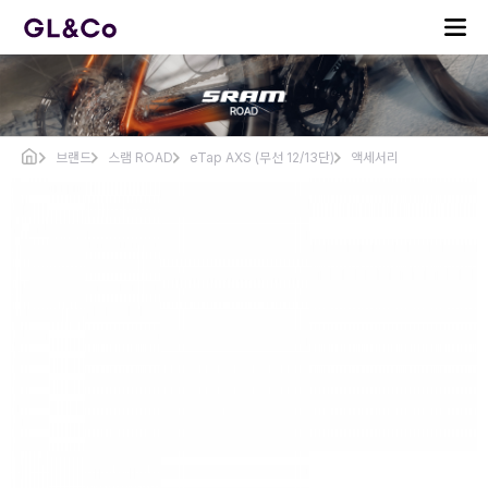
브랜드
스램 ROAD
eTap AXS (무선 12/13단)
액세서리