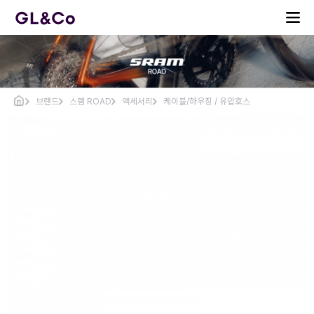
브랜드
스램 ROAD
액세서리
케이블/하우징 / 유압호스