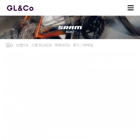
브랜드
스램 ROAD
액세서리
후드 / 바테잎