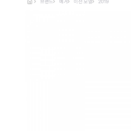
브랜드
예거
이전 모델
2019