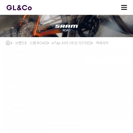
브랜드
스램 ROAD
eTap AXS (무선 12/13단)
액세서리