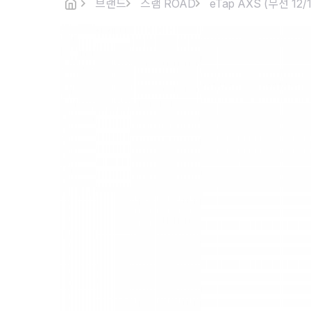
브랜드
스램 ROAD
eTap AXS (무선 12/