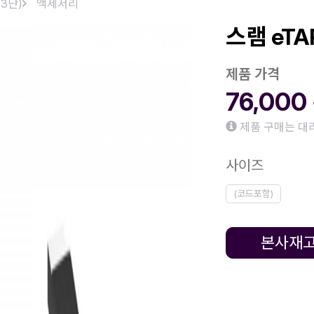
13단)
액세서리
스램 eT
제품 가격
76,000
제품 구매는 대
사이즈
(코드포함)
본사재