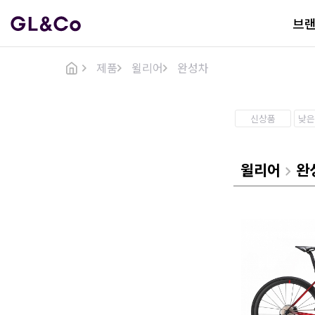
브
제품
윌리어
완성차
신상품
낮은
윌리어
완