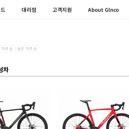
랜드
대리점
고객지원
About Glnco
 가격 순
높은 가격 순
성차