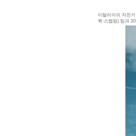
이탈리아의 자전거 의류
퀵-스텝팀) 팀과 