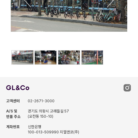
고객센터
02-2671-3000
A/S 및
경기도 의왕시 고래들길 57
(오전동 150-10)
반품 주소
계좌번호
신한은행
100-013-509990 지엘앤코(주)