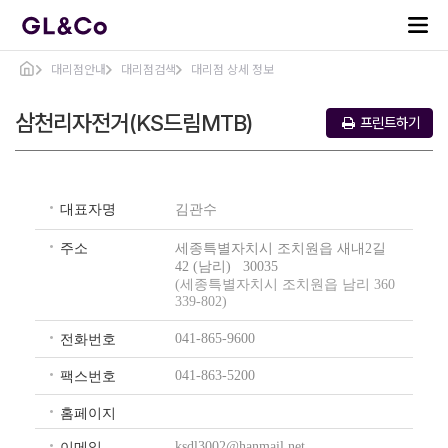
대리점안내
대리점검색
대리점 상세 정보
삼천리자전거(KS드림MTB)
프린트하기
대표자명
김관수
주소
세종특별자치시 조치원읍 새내2길
42 (남리) 30035
(세종특별자치시 조치원읍 남리 360
339-802)
041-865-9600
전화번호
041-863-5200
팩스번호
홈페이지
ksdl3002@hanmail.net
이메일