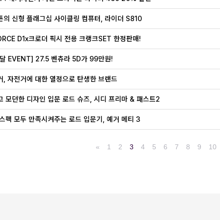
의 신형 플래그십 사이클링 컴퓨터, 라이더 S810
ORCE D1x크로더 픽시 전용 크랭크SET 한정판매!
 EVENT] 27.5 벤츄라 5D가 99만원!
, 자전거에 대한 열정으로 탄생한 브랜드
 모던한 디자인 입문 로드 슈즈, 시디 프리마 & 패스트2
스펙 모두 만족시켜주는 로드 입문기, 예거 메티 3
«
1
2
3
4
5
6
7
8
9
10