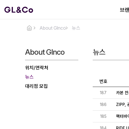
브
About Glnco
뉴스
About Glnco
뉴스
위치/연락처
뉴스
번호
대리점 모집
187
카본 찬
186
ZIPP
185
팩터바이
184
RIDE