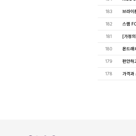
183
브라이튼
182
스램 F
181
[가정의달
180
몬드래커
179
편안하고
178
가격과 