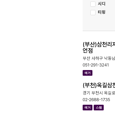
시디
티윙
(부산)삼천리
언점
부산 사하구 낙동남
051-291-3241
예거
(부천)옥길삼
경기 부천시 옥길로 
02-2688-1735
예거
스램