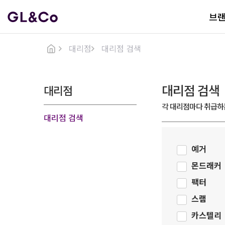
브
대리점
대리점 검색
대리점 검색
대리점
각 대리점마다 취급하
대리점 검색
예거
몬드래커
팩터
스램
카스텔리