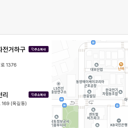
자전거하구
주소복사
로 1376
천리
주소복사
169 (옥길동)