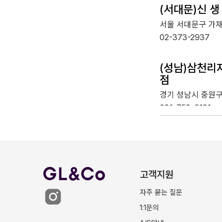
(서대문)신 생
서울 서대문구 가재
02-373-2937
(성남)삼천리
점
경기 성남시 중원구 
031-753-6181
(성포)삼천리
경기 안산시 상록구 
우빌라) 110,111,1
고객지원
031-439-3838
자주 묻는 질문
예거
스램
1:1문의
(수원)삼천리