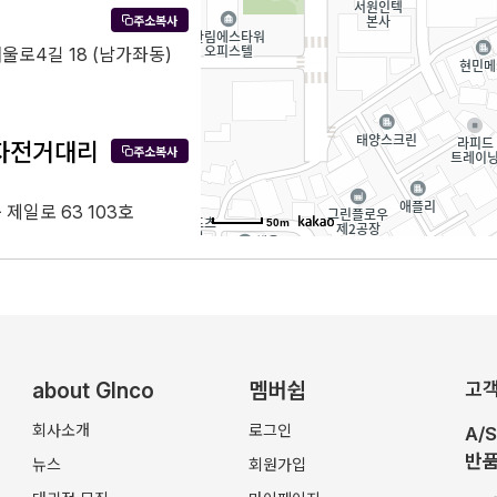
주소복사
울로4길 18 (남가좌동)
자전거대리
주소복사
제일로 63 103호
50m
자잔거
주소복사
충장로 444 (성포동, 신
04호
about Glnco
멤버쉽
고
회사소개
로그인
A/
반품
뉴스
회원가입
북수원대리
주소복사